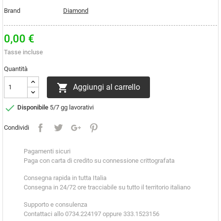
Brand
Diamond
0,00 €
Tasse incluse
Quantità

Aggiungi al carrello

Disponibile
5/7 gg lavorativi
Condividi
Pagamenti sicuri
Paga con carta di credito su connessione crittografata
Consegna rapida in tutta Italia
Consegna in 24/72 ore tracciabile su tutto il territorio italiano
Supporto e consulenza
Contattaci allo 0734.224197 oppure 333.1523156