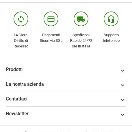
loop
credit_card
local_shipping
headset_mic
14 Giorni
Pagamenti
Spedizioni
Supporto
Diritto di
Sicuri via SSL
Rapide 24/72
telefonico
Recesso
ore in Italia
Prodotti

La nostra azienda

Contattaci

Newsletter
