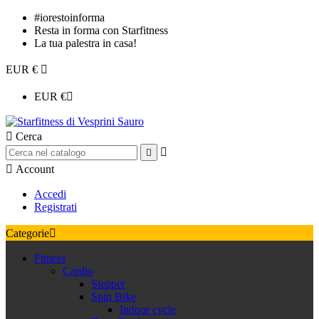
#iorestoinforma
Resta in forma con Starfitness
La tua palestra in casa!
EUR €

EUR €


Cerca



Account
Accedi
Registrati
Categorie

Fitness
Cardio
Stepper
Spin Bike
Indoor cycle