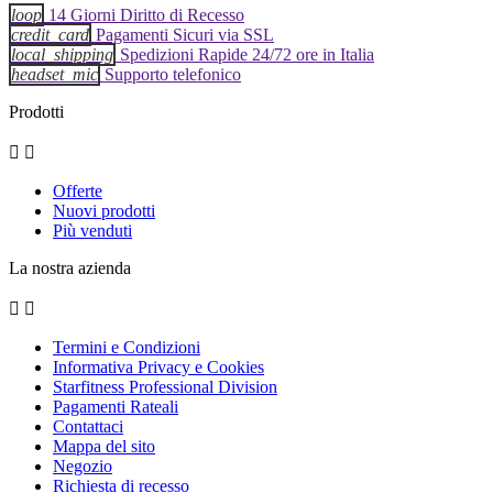
loop
14 Giorni Diritto di Recesso
credit_card
Pagamenti Sicuri via SSL
local_shipping
Spedizioni Rapide 24/72 ore in Italia
headset_mic
Supporto telefonico
Prodotti


Offerte
Nuovi prodotti
Più venduti
La nostra azienda


Termini e Condizioni
Informativa Privacy e Cookies
Starfitness Professional Division
Pagamenti Rateali
Contattaci
Mappa del sito
Negozio
Richiesta di recesso