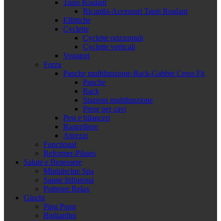
Tapis Roulant
Ricambi-Accessori Tapis Roulant
Ellittiche
Cyclette
Cyclette orizzontali
Cyclette verticali
Vogatori
Forza
Panche multifunzione-Rack-Gabbie Cross Fit
Panche
Rack
Stazioni multifunzione
Prese per cavi
Pesi e bilanceri
Rastrelliere
Attrezzi
Functional
Reformer-Pilates
Salute e Benessere
Minipiscine Spa
Saune Infrarossi
Poltrone Relax
Giochi
Ping Pong
Bigliardini