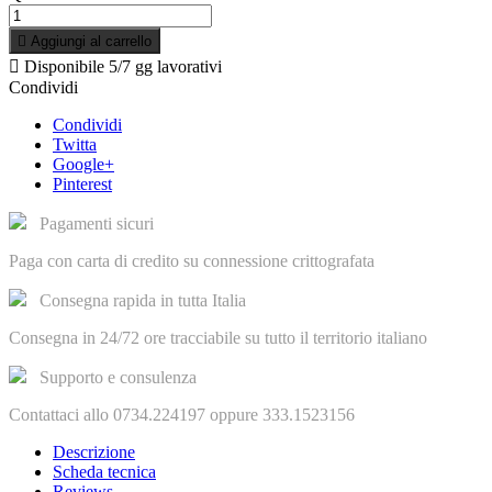

Aggiungi al carrello

Disponibile
5/7 gg lavorativi
Condividi
Condividi
Twitta
Google+
Pinterest
Pagamenti sicuri
Paga con carta di credito su connessione crittografata
Consegna rapida in tutta Italia
Consegna in 24/72 ore tracciabile su tutto il territorio italiano
Supporto e consulenza
Contattaci allo 0734.224197 oppure 333.1523156
Descrizione
Scheda tecnica
Reviews