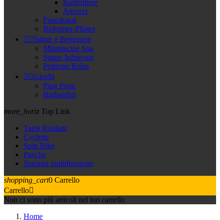
Rastrelliere
Attrezzi
Functional
Reformer-Pilates


Salute e Benessere
Minipiscine Spa
Saune Infrarossi
Poltrone Relax


Giochi
Ping Pong
Bigliardini
more_horiz
Top Link
Tapis Roulant
Cyclette
Spin Bike
Panche
Stazioni multifunzione
shopping_cart
0
Carrello
Carrello

Non ci sono più articoli nel tuo carrello
Home