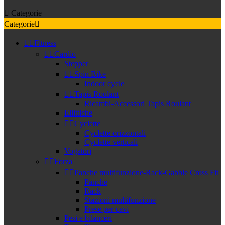

Categorie
Categorie



Fitness


Cardio
Stepper


Spin Bike
Indoor cycle


Tapis Roulant
Ricambi-Accessori Tapis Roulant
Ellittiche


Cyclette
Cyclette orizzontali
Cyclette verticali
Vogatori


Forza


Panche multifunzione-Rack-Gabbie Cross Fit
Panche
Rack
Stazioni multifunzione
Prese per cavi
Pesi e bilanceri