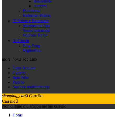
Rastrelliere
Attrezzi
Functional
Reformer-Pilates


Salute e Benessere
Minipiscine Spa
Saune Infrarossi
Poltrone Relax


Giochi
Ping Pong
Bigliardini
more_horiz
Top Link
Tapis Roulant
Cyclette
Spin Bike
Panche
Stazioni multifunzione
shopping_cart
0
Carrello
Carrello

Non ci sono più articoli nel tuo carrello
Home