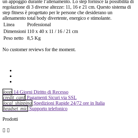
un appoggio durante l’allenamento. Lo step fornisce la possibilità di
regolazione di 3 diverse altezze: 11, 16 e 21 cm. Questo sistema di
step fitness è progettato per le persone che desiderano un
allenamento total body divertente, energico e stimolante.
Linea
Professional
Dimensioni
110 x 40 x 11 / 16 / 21 cm
Peso netto
8,5 Kg
No customer reviews for the moment.
loop
14 Giorni Diritto di Recesso
credit_card
Pagamenti Sicuri via SSL
local_shipping
Spedizioni Rapide 24/72 ore in Italia
headset_mic
Supporto telefonico
Prodotti

