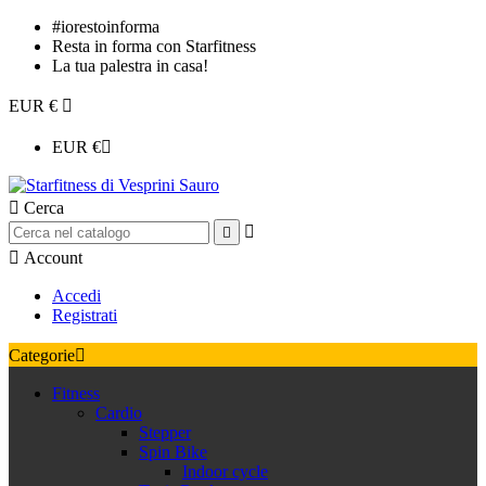
#iorestoinforma
Resta in forma con Starfitness
La tua palestra in casa!
EUR €

EUR €


Cerca



Account
Accedi
Registrati
Categorie

Fitness
Cardio
Stepper
Spin Bike
Indoor cycle