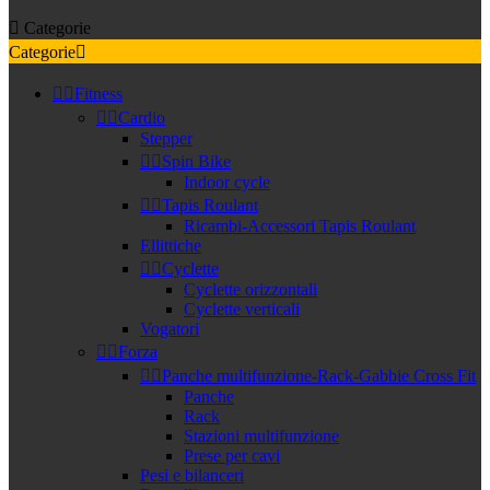

Categorie
Categorie



Fitness


Cardio
Stepper


Spin Bike
Indoor cycle


Tapis Roulant
Ricambi-Accessori Tapis Roulant
Ellittiche


Cyclette
Cyclette orizzontali
Cyclette verticali
Vogatori


Forza


Panche multifunzione-Rack-Gabbie Cross Fit
Panche
Rack
Stazioni multifunzione
Prese per cavi
Pesi e bilanceri