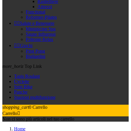
Rastrelliere
Attrezzi
Functional
Reformer-Pilates


Salute e Benessere
Minipiscine Spa
Saune Infrarossi
Poltrone Relax


Giochi
Ping Pong
Bigliardini
more_horiz
Top Link
Tapis Roulant
Cyclette
Spin Bike
Panche
Stazioni multifunzione
shopping_cart
0
Carrello
Carrello

Non ci sono più articoli nel tuo carrello
Home