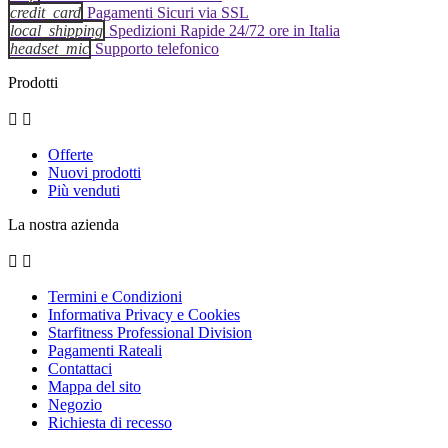
credit_card
Pagamenti Sicuri via SSL
local_shipping
Spedizioni Rapide 24/72 ore in Italia
headset_mic
Supporto telefonico
Prodotti


Offerte
Nuovi prodotti
Più venduti
La nostra azienda


Termini e Condizioni
Informativa Privacy e Cookies
Starfitness Professional Division
Pagamenti Rateali
Contattaci
Mappa del sito
Negozio
Richiesta di recesso