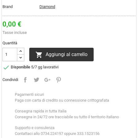
Brand
Diamond
0,00 €
Tasse incluse
Quantità

Aggiungi al carrello

Disponibile
5/7 gg lavorativi
Condividi
Pagamenti sicuri
Paga con carta di credito su connessione crittografata
Consegna rapida in tutta Italia
Consegna in 24/72 ore tracciabile su tutto il territorio italiano
Supporto e consulenza
Contattaci allo 0734.224197 oppure 333.1523156