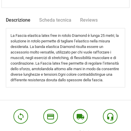
Descrizione
Scheda tecnica
Reviews
La Fascia elastica latex free in rotolo Diamond è lunga 25 metri; la
soluzione in rotolo permette di tagliare l’elastico nella misura
desiderata. La banda elastica Diamond risulta essere un
accessorio molto versatile, utilizzato per chi vuole rafforzare i
muscoli, negli esercizi di stretching, di flessibilità muscolare e di
coordinazione. La Fascia latex free permette di regolare l’intensità
dello sforzo, arrotolandola attorno alle mani in modo da consentire
diverse lunghezze e tensioni.Ogni colore contraddistingue una
differente resistenza dovuta dallo spessore della fascia.
loop
credit_card
local_shipping
headset_mic