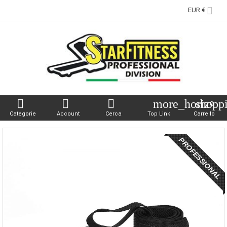

EUR €



more_horiz
shopp
0
Categorie
Account
Cerca
Top Link
Carrello
PROFESSIONAL