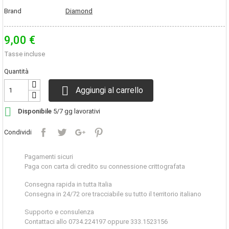
Brand
Diamond
9,00 €
Tasse incluse
Quantità

Aggiungi al carrello

Disponibile
5/7 gg lavorativi
Condividi
Pagamenti sicuri
Paga con carta di credito su connessione crittografata
Consegna rapida in tutta Italia
Consegna in 24/72 ore tracciabile su tutto il territorio italiano
Supporto e consulenza
Contattaci allo 0734.224197 oppure 333.1523156