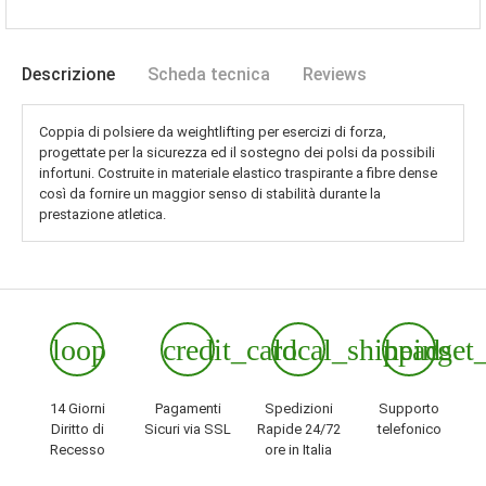
Descrizione
Scheda tecnica
Reviews
Coppia di polsiere da weightlifting per esercizi di forza,
progettate per la sicurezza ed il sostegno dei polsi da possibili
infortuni. Costruite in materiale elastico traspirante a fibre dense
così da fornire un maggior senso di stabilità durante la
prestazione atletica.
loop
credit_card
local_shipping
headset
14 Giorni
Pagamenti
Spedizioni
Supporto
Diritto di
Sicuri via SSL
Rapide 24/72
telefonico
Recesso
ore in Italia