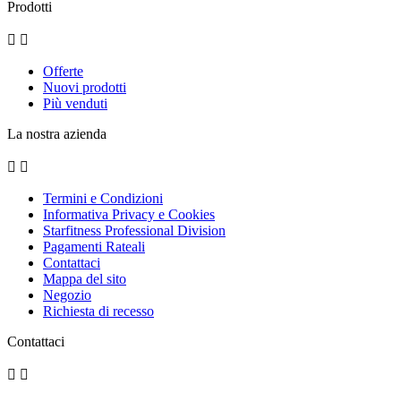
Prodotti


Offerte
Nuovi prodotti
Più venduti
La nostra azienda


Termini e Condizioni
Informativa Privacy e Cookies
Starfitness Professional Division
Pagamenti Rateali
Contattaci
Mappa del sito
Negozio
Richiesta di recesso
Contattaci

