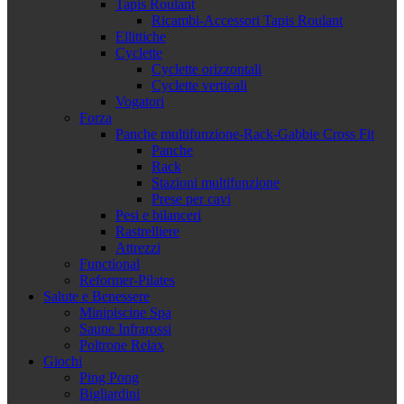
Tapis Roulant
Ricambi-Accessori Tapis Roulant
Ellittiche
Cyclette
Cyclette orizzontali
Cyclette verticali
Vogatori
Forza
Panche multifunzione-Rack-Gabbie Cross Fit
Panche
Rack
Stazioni multifunzione
Prese per cavi
Pesi e bilanceri
Rastrelliere
Attrezzi
Functional
Reformer-Pilates
Salute e Benessere
Minipiscine Spa
Saune Infrarossi
Poltrone Relax
Giochi
Ping Pong
Bigliardini