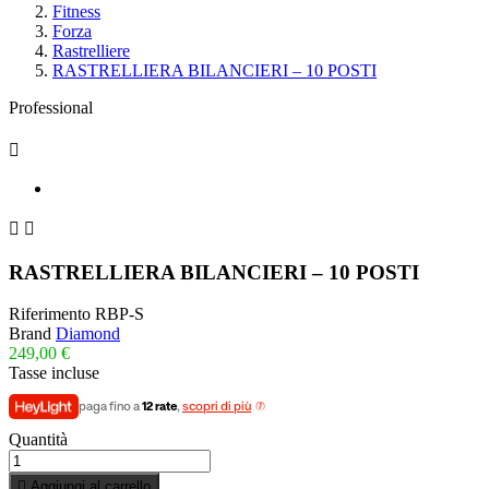
Fitness
Forza
Rastrelliere
RASTRELLIERA BILANCIERI – 10 POSTI
Professional



RASTRELLIERA BILANCIERI – 10 POSTI
Riferimento
RBP-S
Brand
Diamond
249,00 €
Tasse incluse
paga fino a
12 rate
,
scopri di più
Quantità

Aggiungi al carrello