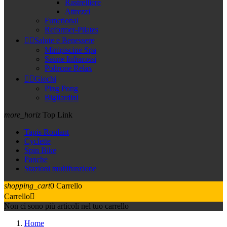
Rastrelliere
Attrezzi
Functional
Reformer-Pilates


Salute e Benessere
Minipiscine Spa
Saune Infrarossi
Poltrone Relax


Giochi
Ping Pong
Bigliardini
more_horiz
Top Link
Tapis Roulant
Cyclette
Spin Bike
Panche
Stazioni multifunzione
shopping_cart
0
Carrello
Carrello

Non ci sono più articoli nel tuo carrello
Home