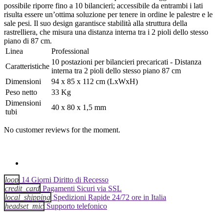
possibile riporre fino a 10 bilancieri; accessibile da entrambi i lati
risulta essere un’ottima soluzione per tenere in ordine le palestre e le
sale pesi. Il suo design garantisce stabilità alla struttura della
rastrelliera, che misura una distanza interna tra i 2 pioli dello stesso
piano di 87 cm.
Linea
Professional
10 postazioni per bilancieri precaricati - Distanza
Caratteristiche
interna tra 2 pioli dello stesso piano 87 cm
Dimensioni
94 x 85 x 112 cm (LxWxH)
Peso netto
33 Kg
Dimensioni
40 x 80 x 1,5 mm
tubi
No customer reviews for the moment.
loop
14 Giorni Diritto di Recesso
credit_card
Pagamenti Sicuri via SSL
local_shipping
Spedizioni Rapide 24/72 ore in Italia
headset_mic
Supporto telefonico