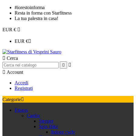
#iorestoinforma
Resta in forma con Starfitness
La tua palestra in casa!
EUR €

EUR €


Cerca



Account
Accedi
Registrati
Categorie

Fitness
Cardio
Stepper
Spin Bike
Indoor cycle