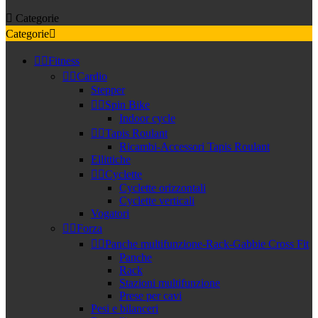

Categorie
Categorie



Fitness


Cardio
Stepper


Spin Bike
Indoor cycle


Tapis Roulant
Ricambi-Accessori Tapis Roulant
Ellittiche


Cyclette
Cyclette orizzontali
Cyclette verticali
Vogatori


Forza


Panche multifunzione-Rack-Gabbie Cross Fit
Panche
Rack
Stazioni multifunzione
Prese per cavi
Pesi e bilanceri